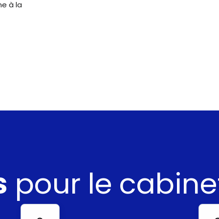
me à la
s
pour le cabine