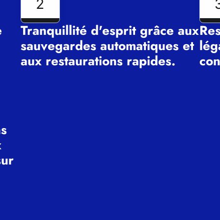
2
e
Tranquillité d'esprit grâce aux
Res
sauvegardes automatiques et
lég
aux restaurations rapides.
con
ns
x
sur