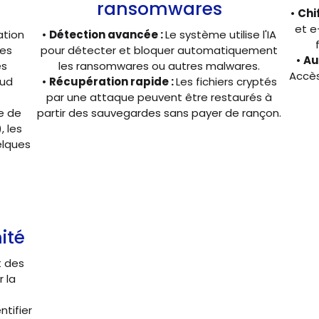
ransomwares
•
Chi
et e
ation
•
Détection avancée :
Le système utilise l'IA
les
pour détecter et bloquer automatiquement
•
Au
es
les ransomwares ou autres malwares.
Accès
oud
•
Récupération rapide :
Les fichiers cryptés
par une attaque peuvent être restaurés à
e de
partir des sauvegardes sans payer de rançon.
, les
elques
ité
t des
r la
ntifier